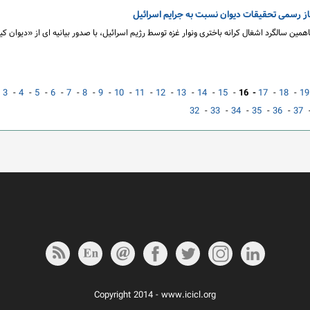
ز رسمی تحقیقات دیوان نسبت به جرایم اسرائیل
مین سالگرد اشغال کرانه باختری ونوار غزه توسط رژیم اسرائیل، با صدور بیانیه ای از «دیوان کی
-
3
-
4
-
5
-
6
-
7
-
8
-
9
-
10
-
11
-
12
-
13
-
14
-
15
-
16 -
17
-
18
-
19
32
-
33
-
34
-
35
-
36
-
37
Copyright 2014 - www.icicl.org