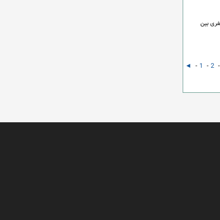
فری بین
◄
-
1
-
2