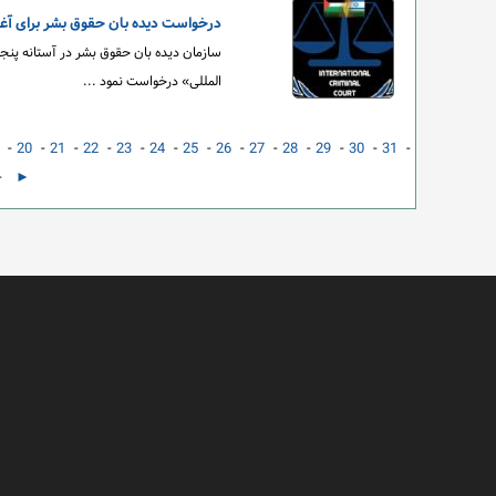
درخواست دیده بان حقوق بشر برای آغا
سازمان دیده بان حقوق بشر در آستانه پنجاه
المللی» درخواست نمود ...
-
20
-
21
-
22
-
23
-
24
-
25
-
26
-
27
-
28
-
29
-
30
-
31
-
-
►