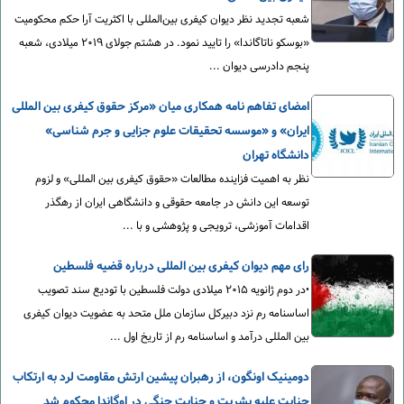
شعبه تجدید نظر دیوان کیفری بین‌المللی با اکثریت آرا حکم محکومیت
«بوسکو ناتاگاندا» را تایید نمود. در هشتم جولای ۲۰۱۹ میلادی، شعبه
پنجم دادرسی دیوان ...
امضای تفاهم نامه همکاری میان «مرکز حقوق کیفری بین المللی
ایران»‌ و «موسسه تحقیقات علوم جزایی و جرم شناسی»
دانشگاه تهران
نظر به اهمیت فزاینده مطالعات «حقوق کیفری بین‏ المللی» و لزوم
توسعه این دانش در جامعه حقوقی و دانشگاهی ایران از رهگذر
اقدامات آموزشی، ترویجی و پژوهشی و با ...
رای مهم دیوان کیفری بین المللی درباره قضیه فلسطین
•در دوم ژانویه ۲۰۱۵ میلادی دولت فلسطین با تودیع سند تصویب
اساسنامه رم نزد دبیرکل سازمان ملل متحد به عضویت دیوان کیفری
بین المللی درآمد و اساسنامه رم از تاریخ اول ...
دومینیک اونگون، از رهبران پیشین ارتش مقاومت لرد به ارتکاب
جنایت علیه بشریت و جنایت جنگی در اوگاندا محکوم شد