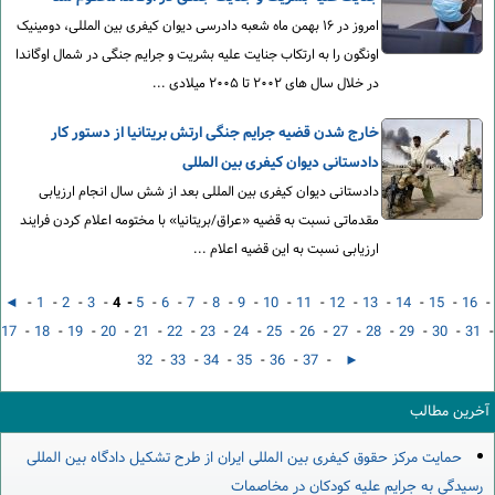
امروز در ۱۶ بهمن ماه شعبه دادرسی دیوان کیفری بین المللی، دومینیک
اونگون را به ارتکاب جنایت علیه بشریت و جرایم جنگی در شمال اوگاندا
در خلال سال های ۲۰۰۲ تا ۲۰۰۵ میلادی ...
خارج شدن قضیه جرایم جنگی ارتش بریتانیا از دستور کار
دادستانی دیوان کیفری بین المللی
دادستانی دیوان کیفری بین المللی بعد از شش سال انجام ارزیابی
مقدماتی نسبت به قضیه «عراق/بریتانیا» با مختومه اعلام کردن فرایند
ارزیابی نسبت به این قضیه اعلام ...
◄
-
1
-
2
-
3
-
4 -
5
-
6
-
7
-
8
-
9
-
10
-
11
-
12
-
13
-
14
-
15
-
16
-
17
-
18
-
19
-
20
-
21
-
22
-
23
-
24
-
25
-
26
-
27
-
28
-
29
-
30
-
31
-
32
-
33
-
34
-
35
-
36
-
37
-
►
آخرین مطالب
حمایت مرکز حقوق کیفری بین المللی ایران از طرح تشکیل دادگاه بین المللی
رسیدگی به جرایم علیه کودکان در مخاصمات