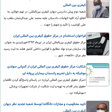
کیفری بین المللی
شعبه دوم پیش دادرسی دیوان کیفری بین‌المللی، در نهم جولای، به
اتفاق آراء کلیه اتهامات دادستان علیه محمد علی عبدالرحمان ملقب به
علی کوشیب را تائید و متهم را جهت ...
فراخوان استخدام در مرکز حقوق کیفری بین المللی ایران
مرکز حقوق کیفری بین‌المللی ایران در تیرماه ۱۳۹۳خورشیدی به عنوان
یک سازمان مردم نهاد مطابق با قوانین داخلی کشور هلند به ثبت رسید.
مقر مرکز، «لاهه»، شهر ...
شکایت مرکز حقوق کیفری بین المللی ایران از کمپانی سوئدی
مونلیکه به دلیل تحریم پانسمان بیماران پروانه ای
«مرکز حقوق کیفری بین المللی ایران» در راستای پاسخ‌گو کردن ناقضان
حقوق بشر اقدام به تهیه و ثبت شکایت از شرکت تجهیزات پزشکی
«مونلیکه» نزد ...
تایید محکومیت و مجازات ناتاگاندا توسط شعبه تجدید نظر دیوان
کیفری بین المللی