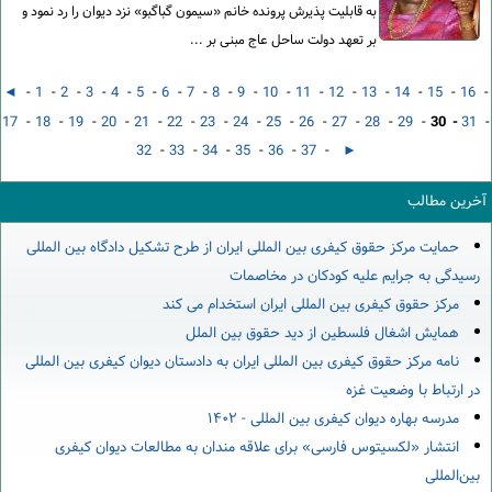
به قابلیت پذیرش پرونده خانم «سیمون گباگبو» نزد دیوان را رد نمود و
بر تعهد دولت ساحل عاج مبنی بر ...
◄
-
1
-
2
-
3
-
4
-
5
-
6
-
7
-
8
-
9
-
10
-
11
-
12
-
13
-
14
-
15
-
16
-
17
-
18
-
19
-
20
-
21
-
22
-
23
-
24
-
25
-
26
-
27
-
28
-
29
-
30 -
31
-
32
-
33
-
34
-
35
-
36
-
37
-
►
آخرین مطالب
حمایت مرکز حقوق کیفری بین المللی ایران از طرح تشکیل دادگاه بین المللی
رسیدگی به جرایم علیه کودکان در مخاصمات
مرکز حقوق کیفری بین المللی ایران استخدام می کند
همایش اشغال فلسطین از دید حقوق بین الملل
نامه مرکز حقوق کیفری بین المللی ایران به دادستان دیوان کیفری بین المللی
در ارتباط با وضعیت غزه
مدرسه بهاره دیوان کیفری بین المللی - ۱۴۰۲
انتشار «لکسیتوس فارسی» برای علاقه مندان به مطالعات دیوان کیفری
بین‌المللی