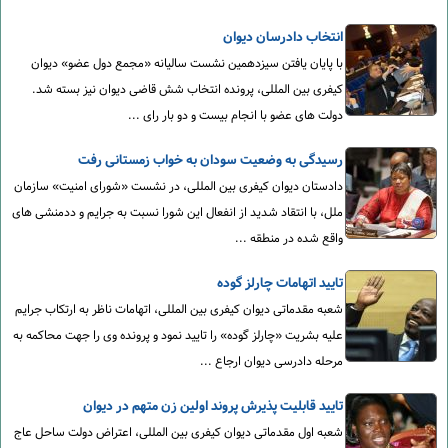
انتخاب دادرسان دیوان
با پایان یافتن سیزدهمین نشست سالیانه «مجمع دول عضو» دیوان
کیفری بین المللی، پرونده انتخاب شش قاضی دیوان نیز بسته شد.
دولت های عضو با انجام بیست و دو بار رای ...
رسیدگی به وضعیت سودان به خواب زمستانی رفت
دادستان دیوان کیفری بین المللی، در نشست «شورای امنیت» سازمان
ملل، با انتقاد شدید از انفعال این شورا نسبت به جرایم و ددمنشی های
واقع شده در منطقه ...
تایید اتهامات چارلز گوده
شعبه مقدماتی دیوان کیفری بین المللی، اتهامات ناظر به ارتکاب جرایم
علیه بشریت «چارلز گوده» را تایید نمود و پرونده وی را جهت محاکمه به
مرحله دادرسی دیوان ارجاع ...
تایید قابلیت پذیرش پروند اولین زن متهم در دیوان
شعبه اول مقدماتی دیوان کیفری بین المللی، اعتراض دولت ساحل عاج