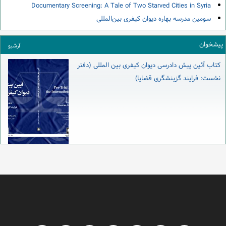
Documentary Screening: A Tale of Two Starved Cities in Syria
سومین مدرسه بهاره دیوان کیفری بین‌المللی
پیشخوان
آرشیو
کتاب آئین پیش دادرسی دیوان کیفری بین المللی (دفتر
نخست: فرایند گزینشگری قضایا)