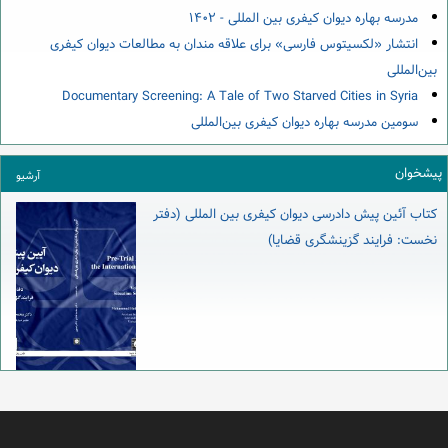
مدرسه بهاره دیوان کیفری بین المللی - ۱۴۰۲
انتشار «لکسیتوس فارسی» برای علاقه مندان به مطالعات دیوان کیفری
بین‌المللی
Documentary Screening: A Tale of Two Starved Cities in Syria
سومین مدرسه بهاره دیوان کیفری بین‌المللی
پیشخوان
آرشیو
کتاب آئین پیش دادرسی دیوان کیفری بین المللی (دفتر
نخست: فرایند گزینشگری قضایا)