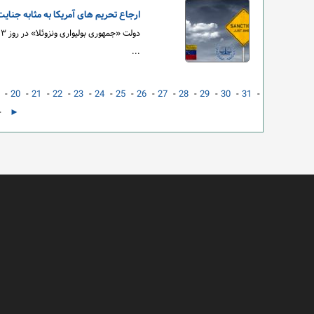
ارجاع تحریم های آمریکا به مثابه جنایت
...
-
20
-
21
-
22
-
23
-
24
-
25
-
26
-
27
-
28
-
29
-
30
-
31
-
-
►