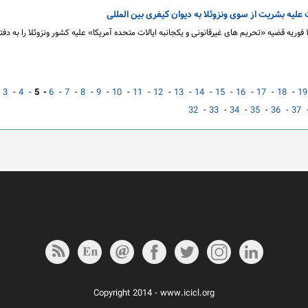
 علیه بشریت از سوی ونزوئلا به دیوان کیفری بین المللی
دولت «جمهوری بولیواری ونزوئلا» در روز ۱۳ فوریه قضیه «تحریم های غیرقانونی و یکجانبه ایالات متحده آمریکا» علیه کشور ونزوئلا را به
-
3
-
4
-
5 -
6
-
7
-
8
-
9
-
10
-
11
-
12
-
13
-
14
-
15
-
16
-
17
-
18
-
19
32
-
33
-
34
-
35
-
36
-
37
Copyright 2014 - www.icicl.org