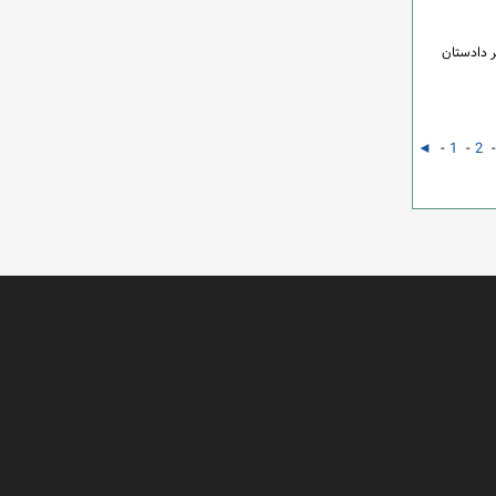
 دفتر دادستان
◄
-
1
-
2