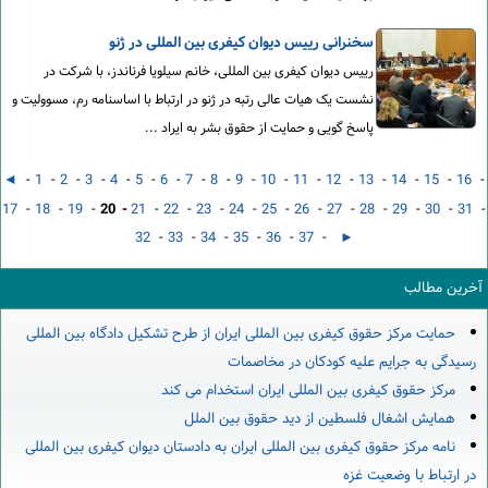
سخنرانی رییس دیوان کیفری بین المللی در ژنو
رییس دیوان کیفری بین المللی، خانم سیلویا فرناندز، با شرکت در
نشست یک هیات عالی رتبه در ژنو در ارتباط با اساسنامه رم، مسوولیت و
پاسخ گویی و حمایت از حقوق بشر به ایراد ...
◄
-
1
-
2
-
3
-
4
-
5
-
6
-
7
-
8
-
9
-
10
-
11
-
12
-
13
-
14
-
15
-
16
-
17
-
18
-
19
-
20 -
21
-
22
-
23
-
24
-
25
-
26
-
27
-
28
-
29
-
30
-
31
-
32
-
33
-
34
-
35
-
36
-
37
-
►
آخرین مطالب
حمایت مرکز حقوق کیفری بین المللی ایران از طرح تشکیل دادگاه بین المللی
رسیدگی به جرایم علیه کودکان در مخاصمات
مرکز حقوق کیفری بین المللی ایران استخدام می کند
همایش اشغال فلسطین از دید حقوق بین الملل
نامه مرکز حقوق کیفری بین المللی ایران به دادستان دیوان کیفری بین المللی
در ارتباط با وضعیت غزه