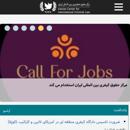
مرکز حقوق کیفری بین المللی ایران استخدام می کند
یادداشت
آرشیو
ضرورت تاسیس دادگاه کیفری منطقه ­ای در آمریکای لاتین و کارائیب (کوپلا)
(فاطمه فولادی)