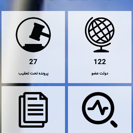
27
122
دولت عضو
پرونده تحت تعقیب