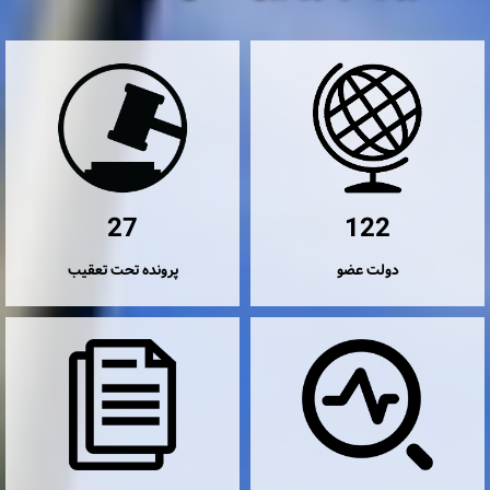
27
122
دولت عضو
پرونده تحت تعقیب