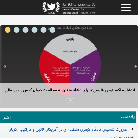
انتشار «لکسیتوس فارسی» برای علاقه مندان به مطالعات دیوان کیفری بین‌المللی
یادداشت
آرشیو
ضرورت تاسیس دادگاه کیفری منطقه ­ای در آمریکای لاتین و کارائیب (کوپلا)
(فاطمه فولادی)