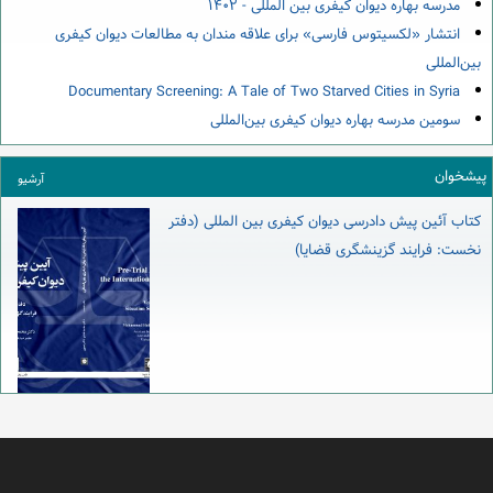
مدرسه بهاره دیوان کیفری بین المللی - ۱۴۰۲
انتشار «لکسیتوس فارسی» برای علاقه مندان به مطالعات دیوان کیفری
بین‌المللی
Documentary Screening: A Tale of Two Starved Cities in Syria
سومین مدرسه بهاره دیوان کیفری بین‌المللی
پیشخوان
آرشیو
کتاب آئین پیش دادرسی دیوان کیفری بین المللی (دفتر
نخست: فرایند گزینشگری قضایا)