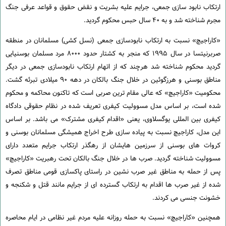
ارتکاب نابود سازی جمعی، جرایم علیه بشریت و نقض حقوق و قواعد عرفی جنگ
مجرم شناخته شد و به ۴۰ سال حبس محکوم گردید.
«کاراجیچ» نسبت به ارتکاب نابودسازی جمعی (نسل کشی) مسلمانان در منطقه
صربرنیتسا در سال ۱۹۹۵ که منجر به کشتار حدود ۸۰۰۰ مرد مسلمان بوسنیایی
گردید محکوم شناخته شد هرچند که از اتهام ارتکاب نابودسازی جمعی در دیگر
مناطق بوسنی و هرزگوئین در خلال جنگ بالکان در دهه ۹۰ میلادی تبرئه گشت.
محکومیت «کاراجیچ» که عالی مقام ترین صربی است که تاکنون محاکمه و محکوم
شده است، بر اساس مدل مسوولیت کیفری تعریف شده در نظام حقوقی دادگاه
کیفری بین المللی یوگسلاوی، یعنی «اقدام کیفری مشترک» می باشد. بر اساس
این مدل، کاراجیچ نسبت به پیاده سازی طرح اخراج همیشگی مسلمانان بوسنی و
کروات های بوسنی از سرزمین هایشان از رهگذر ارتکاب جرایم متعدد دارای
مسوولیت شناخته گردید. صرب ها در خلال جنگ بالکان تحت رهبریت «کاراجیچ»
پس از حمله به مناطق غیر صرب نشین در راستای پاکسازی قومی مناطق تصرف
شده از غیر صرب ها اقدام به ارتکاب گسترده ای از جرایم مانند قتل و شکنجه و
خشونت جنسی می کردند.
همچنین «کاراجیچ» نسبت به حمله روزانه علیه مردم غیر نظامی در ایام محاصره