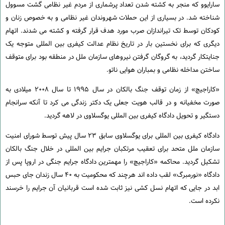
سارایوو که منجر به کشته شدن تعداد پرشماری از مردم غیر نظامی گشت مسوول
شناخته شد. در بسیاری از این حملات شهروندان غیر نظامی و به خصوص زنان و
کودکان توسط تک تیراندازان صرب مورد هدف قرار گرفته و کشته می شدند. اتهام
دیگری که برای نخستین بار در تاریخ نظام عدالت کیفری بین المللی متوجه یک
جنایتکار گردید، به گروگان گرفتن نیروهای سازمان ملل در منطقه بود برای متوقف
ساختن مداخله نظامی و بمباران هوایی ناتو.
«کاراجیچ» از زمان توقف جنگ بالکان در سال ۱۹۹۵ تا سال ۲۰۰۸ میلادی به
صورت مخفیانه و در قالب هویت جعلی یک دکتر زندگی می کرد تا آنکه سرانجام
دستگیر و تحویل دادگاه کیفری بین المللی یوگسلاوی در لاهه گردید.
دادگاه کیفری بین المللی برای یوگسلاوی سابق ۲۳ سال پیش توسط شورای امنیت
سازمان ملل متحد برای تعقیب مرتکبان جرایم بین المللی در خلال جنگ بالکان
تشکیل گردید. محاکمه «کاراجیچ» را مهمترین دادگاه جرایم جنگی در اروپا پس از
دادگاه «نورمبرگ» لقب داده اند هرچند که محکومیت به ۴۰ سال زندان جای حبس
ابد در جایی که اتهام نسل کشی نیز ثابت شده است قربانیان آن جرایم را خرسند
نکرده است.