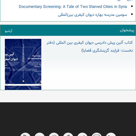
Documentary Screening: A Tale of Two Starved Cities in Syria
سومین مدرسه بهاره دیوان کیفری بین‌المللی
پیشخوان
آرشیو
کتاب آئین پیش دادرسی دیوان کیفری بین المللی (دفتر
نخست: فرایند گزینشگری قضایا)