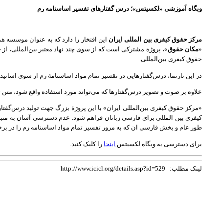
وبگاه آموزشی «لکسیتس»؛ درس گفتارهای تفسیر اساسنامه رم
مرکز حقوق کیفری بین المللی ایران
این افتخار را دارد که به عنوان موسسه ه
«
مکان حقوق
»، پروژة مشترکی است که از سوی چند نهاد معتبر بین‌المللی، ا
حقوق کیفری بین‌المللی.
در این تارنما، درس‌گفتارهایی در تقسیر تمام مواد اساسنامة رم از سوی اساتید 
علاوه بر صوت و تصویر درس‌گفتارها که می‌تواند مورد استفاده واقع شود،‌ 
«مرکز حقوق کیفری بین‌المللی ایران» با این پروژة بزرگ جهت تولید درس‌گفتار
کیفری بین المللی برای فارسی زبانان فراهم شود. عدم دسترسی آسان به منبع
طور عام و بخش فارسی ان که به مرور تفسیر تمام مواد اساسنامه رم را در برخو
برای دسترسی به وبگاه لکسیتس
اینجا
را کلیک کنید.
لینک مطلب: http://www.icicl.org/details.asp?id=529