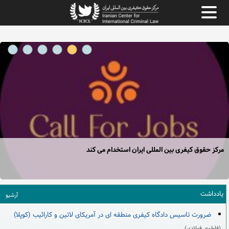
مرکز حقوق کیفری بین المللی ایران استخدام می کند
یادداشت
آرشیو
ضرورت تاسیس دادگاه کیفری منطقه ­ای در آمریکای لاتین و کارائیب (کوپلا)
(فاطمه فولادی)