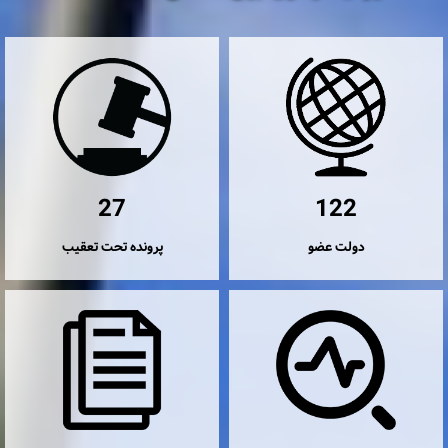
27
122
دولت عضو
پرونده تحت تعقیب